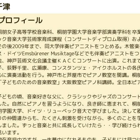
千津
プロフィール
桐朋女子高等学校音楽科、桐朋学園大学音楽学部演奏学科を卒
ック音楽大学芸術家育成課程（コンサートディプロム取得）お
その後2009年まで、同大学伴奏ピアニストをつとめる。木管
ス・ドイツEmsbürener Musiktageなどでも伴奏ピアニス
会、神戸芸術文化会議主催ＫＡＣＣコンサートに出演。これま
子、荻野千里、広瀬康、コンスタンツェ・アイクホルストの各
心に演奏活動を行う。神戸市と芦屋市でピアノ教室を開講。桐
「子どものための音楽教室」大阪教室ピアノ科講師。全日本ピア
子どもの頃、音楽好きな父に、クラシックやジャズのコンサー
した。自然にピアノを習うようになり、良き師に恵まれて、桐
朋学園大学、ドイツ・リューベック音大で学びました。決して
りの仲間達からも、たくさん刺激を受けながら、多くのことを
しました。ずっと音楽と共に成長していけたら・・学び続けら
思います。
現在育児中ですが、一生夢中になれるものを、子どもには見つ