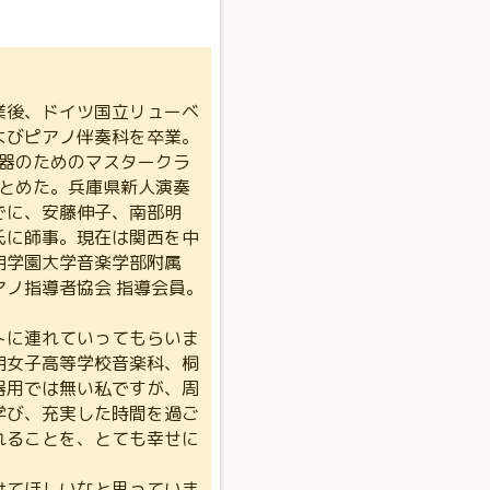
業後、ドイツ国立リューベ
よびピアノ伴奏科を卒業。
楽器のためのマスタークラ
トをつとめた。兵庫県新人演奏
でに、安藤伸子、南部明
氏に師事。現在は関西を中
朋学園大学音楽学部附属
ノ指導者協会 指導会員。
トに連れていってもらいま
朋女子高等学校音楽科、桐
器用では無い私ですが、周
学び、充実した時間を過ご
れることを、とても幸せに
けてほしいなと思っていま