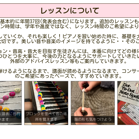
レッスンについて
基本的に年間37回(発表会含む)になります。追加のレッスン
ン時間は、学年や進度ではなく、レッスン時間のご希望により
していくか、それも楽しく！ピアノを習い始めた時に、基礎を
大切です。美しい音や音楽のイメージを持てるように・・そのこ
ョン・音高・音大を目指す生徒さんには、本番に向けてどの様
つひとつを大事に、今後の力となるようにサポートしていきた
外部のアドバイスレッスン等もご案内していきます。
弾けるようになるまで、譜面が読めるようになるまで、コンサ
のご希望にあったペースで、すすめていきます。
大譜表に音符
ブロックを並べて音の場
べます
所を覚えます
指の形も気をつけよう