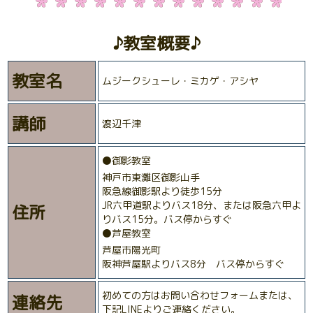
♪教室概要♪
教室名
ムジークシューレ・ミカゲ・アシヤ
講師
渡辺千津
⚫️御影教室
神戸市東灘区御影山手
阪急線御影駅より徒歩15分
JR六甲道駅よりバス18分、または阪急六甲よ
住所
りバス15分。バス停からすぐ
⚫️芦屋教室
芦屋市陽光町
阪神芦屋駅よりバス8分 バス停からすぐ
初めての方はお問い合わせフォームまたは、
連絡先
下記LINEよりご連絡ください。