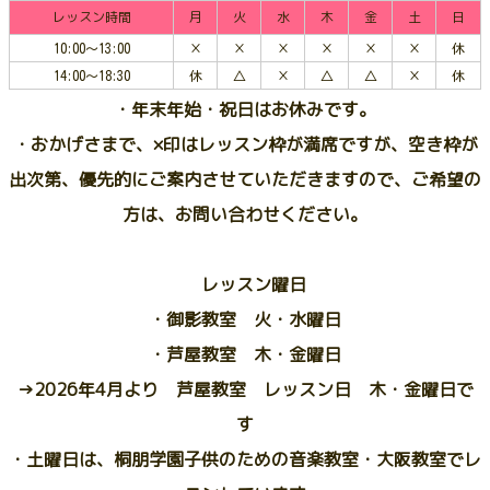
レッスン時間
月
火
水
木
金
土
日
10:00～13:00
×
×
×
×
×
×
休
14:00～18:30
休
△
×
△
△
×
休
・年末年始・祝日はお休みです。
・おかげさまで、×印はレッスン枠が満席ですが、空き枠が
出次第、優先的にご案内させていただきますので、ご希望の
方は、お問い合わせください。
レッスン曜日
・御影教室 火・水曜日
・芦屋教室 木・金曜日
→2026年4月より 芦屋教室 レッスン日 木・金曜日で
す
・土曜日は、桐朋学園子供のための音楽教室・大阪教室でレ